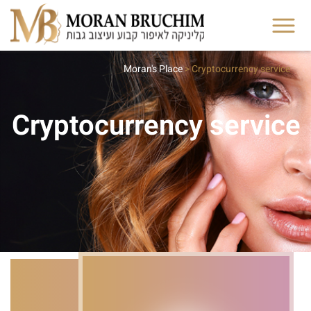
Moran's Place
>
Cryptocurrency service
Cryptocurrency service