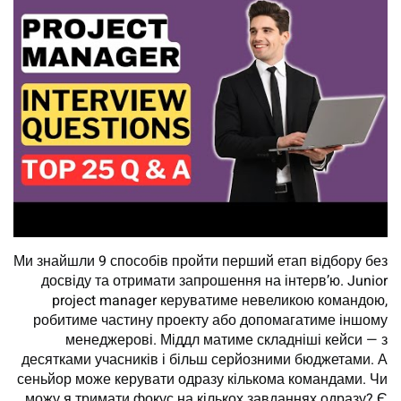
Ми знайшли 9 способів пройти перший етап відбору без
досвіду та отримати запрошення на інтерв’ю. Junior
project manager керуватиме невеликою командою,
робитиме частину проекту або допомагатиме іншому
менеджерові. Міддл матиме складніші кейси — з
десятками учасників і більш серйозними бюджетами. А
сеньйор може керувати одразу кількома командами. Чи
можу я тримати фокус на кількох завданнях одразу? Є