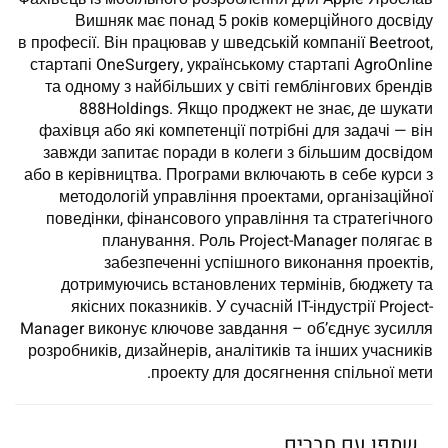
Вишняк має понад 5 років комерційного досвіду
в професії. Він працював у шведській компанії Beetroot,
стартапі OneSurgery, українському стартапі AgroOnline
та одному з найбільших у світі гемблінгових брендів
888Holdings. Якщо проджект не знає, де шукати
фахівця або які компетенції потрібні для задачі — він
завжди запитає поради в колеги з більшим досвідом
або в керівництва. Програми включають в себе курси з
методологій управління проектами, організаційної
поведінки, фінансового управління та стратегічного
планування. Роль Project-Manager полягає в
забезпеченні успішного виконання проектів,
дотримуючись встановлених термінів, бюджету та
якісних показників. У сучасній IT-індустрії Project-
Manager виконує ключове завдання – об’єднує зусилля
розробників, дизайнерів, аналітиків та інших учасників
проекту для досягнення спільної мети.
שתפו עם חברים