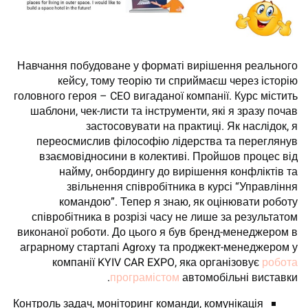
Навчання побудоване у форматі вирішення реального
кейсу, тому теорію ти сприймаєш через історію
головного героя – CEO вигаданої компанії. Курс містить
шаблони, чек-листи та інструменти, які я зразу почав
застосовувати на практиці. Як наслідок, я
переосмислив філософію лідерства та переглянув
взаємовідносини в колективі. Пройшов процес від
найму, онбордингу до вирішення конфліктів та
звільнення співробітника в курсі “Управління
командою”. Тепер я знаю, як оцінювати роботу
співробітника в розрізі часу не лише за результатом
виконаної роботи. До цього я був бренд-менеджером в
аграрному стартапі Agroxy та проджект-менеджером у
компанії KYIV CAR EXPO, яка організовує
робота
програмістом
автомобільні виставки.
Контроль задач, моніторинг команди, комунікація