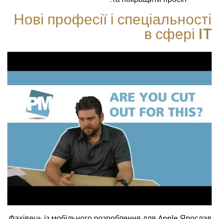
Нові професії і спеціальності
в сфері IT
Фахівець із мобільного розроблення для Apple Ярослав