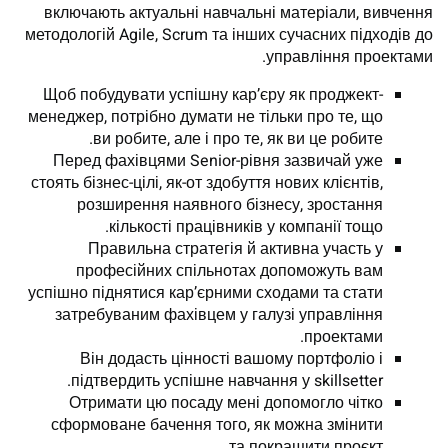
включають актуальні навчальні матеріали, вивчення
методологій Agile, Scrum та інших сучасних підходів до
управління проектами.
Щоб побудувати успішну кар’єру як проджект-
менеджер, потрібно думати не тільки про те, що
ви робите, але і про те, як ви це робите.
Перед фахівцями Senior-рівня зазвичай уже
стоять бізнес-цілі, як-от здобуття нових клієнтів,
розширення наявного бізнесу, зростання
кількості працівників у компанії тощо.
Правильна стратегія й активна участь у
професійних спільнотах допоможуть вам
успішно піднятися кар’єрними сходами та стати
затребуваним фахівцем у галузі управління
проектами.
Він додасть цінності вашому портфоліо і
підтвердить успішне навчання у skillsetter.
Отримати цю посаду мені допомогло чітко
сформоване бачення того, як можна змінити
та покращити проєкт.