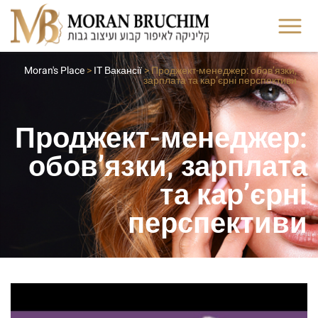
Moran's Place
>
IT Вакансії
>
Проджект-менеджер: обов’язки,
зарплата та кар’єрні перспективи
Проджект-менеджер:
обов’язки, зарплата
та кар’єрні
перспективи