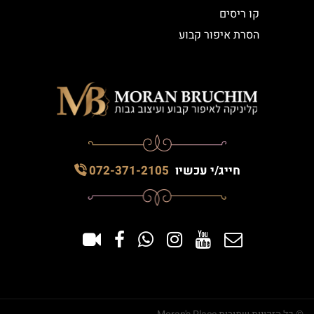
קו ריסים
הסרת איפור קבוע
חייג/י עכשיו
072-371-2105