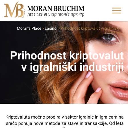
Moran's Place
>
casino
>
Prihodnost kriptovalut v igralniški
industriji
Prihodnost kriptovalut
v igralniški industriji
Kriptovaluta močno prodira v sektor igralnic in igralcem na
srečo ponuja nove metode za stave in transakcije. Od leta