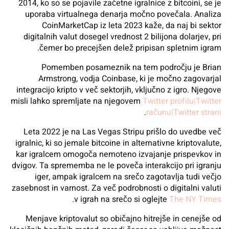
2014, ko so se pojavile začetne igralnice z bitcoini, se je
uporaba virtualnega denarja močno povečala. Analiza
CoinMarketCap iz leta 2023 kaže, da naj bi sektor
digitalnih valut dosegel vrednost 2 bilijona dolarjev, pri
čemer bo precejšen delež pripisan spletnim igram.
Pomemben posameznik na tem področju je Brian
Armstrong, vodja Coinbase, ki je močno zagovarjal
integracijo kripto v več sektorjih, vključno z igro. Njegove
misli lahko spremljate na njegovem
Twitter profilu|Twitter
.
računu|Twitter strani
Leta 2022 je na Las Vegas Stripu prišlo do uvedbe več
igralnic, ki so jemale bitcoine in alternativne kriptovalute,
kar igralcem omogoča nemoteno izvajanje prispevkov in
dvigov. Ta sprememba ne le poveča interakcijo pri igranju
iger, ampak igralcem na srečo zagotavlja tudi večjo
zasebnost in varnost. Za več podrobnosti o digitalni valuti
.
v igrah na srečo si oglejte
The NY Times
Menjave kriptovalut so običajno hitrejše in cenejše od