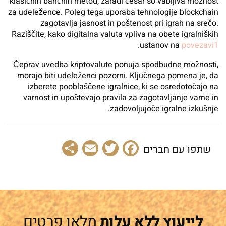
klasičnih bančnih metod, zaradi česar so vabljiva možnost
za udeležence. Poleg tega uporaba tehnologije blockchain
zagotavlja jasnost in poštenost pri igrah na srečo.
Raziščite, kako digitalna valuta vpliva na obete igralniških
.
ustanov na
povezavi1
Čeprav uvedba kriptovalute ponuja spodbudne možnosti,
morajo biti udeleženci pozorni. Ključnega pomena je, da
izberete pooblaščene igralnice, ki se osredotočajo na
varnost in upoštevajo pravila za zagotavljanje varne in
zadovoljujoče igralne izkušnje.
Share
Email
Facebook
Twitter
שתפו עם חברים
לייעוץ ללא עלות
מלאו פרטים