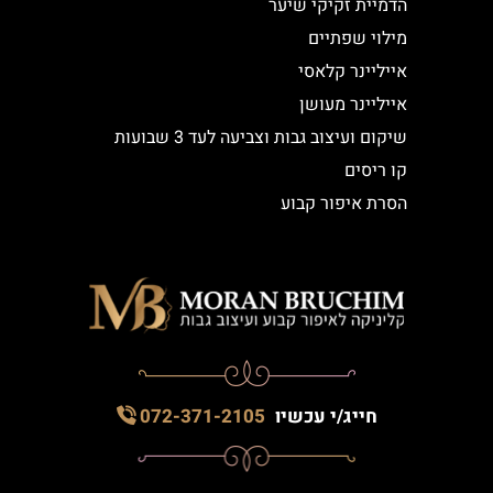
הדמיית זקיקי שיער
מילוי שפתיים
אייליינר קלאסי
אייליינר מעושן
שיקום ועיצוב גבות וצביעה לעד 3 שבועות
קו ריסים
הסרת איפור קבוע
חייג/י עכשיו
072-371-2105