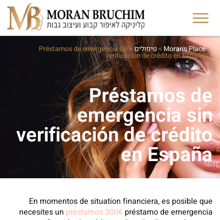
Moran's Place
>
טיפולים
>
Préstamos de emergencia sin
verificación de crédito en España
Préstamos de
emergencia sin
verificación de crédito
en España
En momentos de situation financiera, es posible que
necesites un
prestamos 300€
préstamo de emergencia