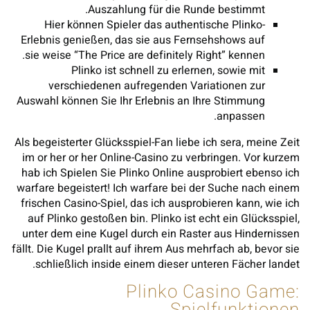
Auszahlung für die Runde bestimmt.
Hier können Spieler das authentische Plinko-
Erlebnis genießen, das sie aus Fernsehshows auf
sie weise “The Price are definitely Right” kennen.
Plinko ist schnell zu erlernen, sowie mit
verschiedenen aufregenden Variationen zur
Auswahl können Sie Ihr Erlebnis an Ihre Stimmung
anpassen.
Als begeisterter Glücksspiel-Fan liebe ich sera, meine Zeit
im or her or her Online-Casino zu verbringen. Vor kurzem
hab ich Spielen Sie Plinko Online ausprobiert ebenso ich
warfare begeistert! Ich warfare bei der Suche nach einem
frischen Casino-Spiel, das ich ausprobieren kann, wie ich
auf Plinko gestoßen bin. Plinko ist echt ein Glücksspiel,
unter dem eine Kugel durch ein Raster aus Hindernissen
fällt. Die Kugel prallt auf ihrem Aus mehrfach ab, bevor sie
schließlich inside einem dieser unteren Fächer landet.
Plinko Casino Game: