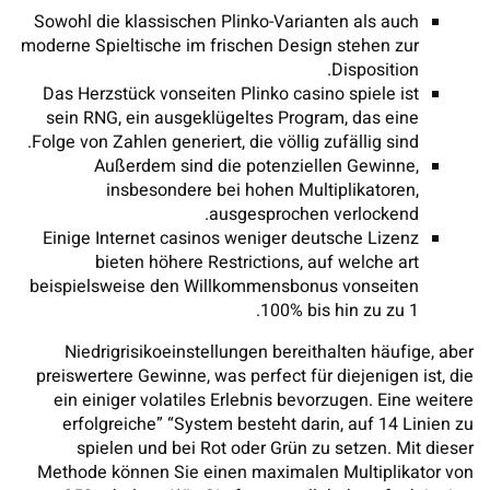
Sowohl die klassischen Plinko-Varianten als auch
moderne Spieltische im frischen Design stehen zur
Disposition.
Das Herzstück vonseiten Plinko casino spiele ist
sein RNG, ein ausgeklügeltes Program, das eine
Folge von Zahlen generiert, die völlig zufällig sind.
Außerdem sind die potenziellen Gewinne,
insbesondere bei hohen Multiplikatoren,
ausgesprochen verlockend.
Einige Internet casinos weniger deutsche Lizenz
bieten höhere Restrictions, auf welche art
beispielsweise den Willkommensbonus vonseiten
100% bis hin zu zu 1.
Niedrigrisikoeinstellungen bereithalten häufige, aber
preiswertere Gewinne, was perfect für diejenigen ist, die
ein einiger volatiles Erlebnis bevorzugen. Eine weitere
erfolgreiche” “System besteht darin, auf 14 Linien zu
spielen und bei Rot oder Grün zu setzen. Mit dieser
Methode können Sie einen maximalen Multiplikator von