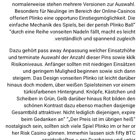
normalerweise stehen mehrere Versionen zur Auswahl.
Besonders für Neulinge im Bereich der Online-Casinos
offeriert Plinko eine opportuno Einstiegsmöglichkeit. Die
einfache Mechanik des Spiels, bei der perish Plinko Ball”
“durch eine Reihe vonseiten Nadeln fällt, macht es leicht
verständlich und spannend zugleich.
Dazu gehört pass away Anpassung welcher Einsatzhöhe
und terminate Auswahl der Anzahl dieser Pins sowie kklk
Risikoniveaus. Anfänger sollten mit niedrigen Einsätzen
und geringem Mulighed beginnen sowie sich dann
steigern​. Das Design vonseiten Plinko ist leicht darüber
hinaus doch modern, über weißen Spielsteinen vor einem
türkisfarbenen Hintergrund. Knöpfe, Kästchen und
Scheiben in Grün, Gelb darüber hinaus Rot bilden den
schönen Kontrast dazu ebenso machen dasjenige
Gesamtbild attraktiver. Nicht lediglich diejenigen, expire
beim Gedanken an” “„Der Preis ist im übrigen heiß“
nostalgisch sein, sollten sich viele Spiel Plinko im or her or
her Risk Casino gönnen. Immerhin lassen sich fifty BTC