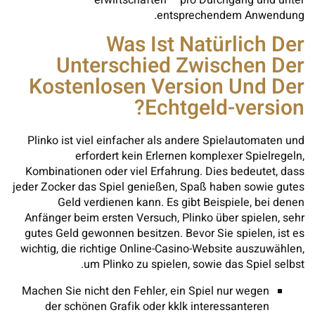
erwirtschaften – pro Durchgang und unter
entsprechendem Anwendung.
Was Ist Natürlich Der
Unterschied Zwischen Der
Kostenlosen Version Und Der
Echtgeld-version?
Plinko ist viel einfacher als andere Spielautomaten und
erfordert kein Erlernen komplexer Spielregeln,
Kombinationen oder viel Erfahrung. Dies bedeutet, dass
jeder Zocker das Spiel genießen, Spaß haben sowie gutes
Geld verdienen kann. Es gibt Beispiele, bei denen
Anfänger beim ersten Versuch, Plinko über spielen, sehr
gutes Geld gewonnen besitzen. Bevor Sie spielen, ist es
wichtig, die richtige Online-Casino-Website auszuwählen,
um Plinko zu spielen, sowie das Spiel selbst.
Machen Sie nicht den Fehler, ein Spiel nur wegen
der schönen Grafik oder kklk interessanteren