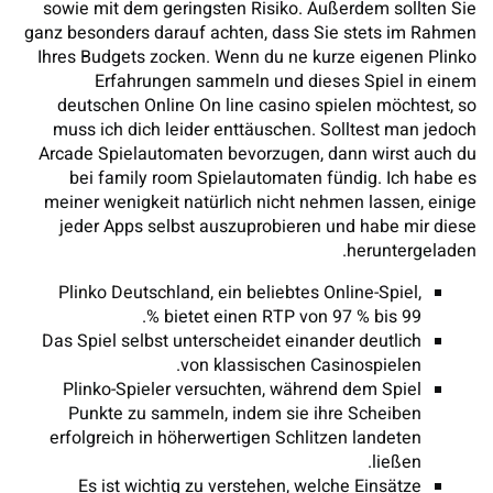
sowie mit dem geringsten Risiko. Außerdem sollten Sie
ganz besonders darauf achten, dass Sie stets im Rahmen
Ihres Budgets zocken. Wenn du ne kurze eigenen Plinko
Erfahrungen sammeln und dieses Spiel in einem
deutschen Online On line casino spielen möchtest, so
muss ich dich leider enttäuschen. Solltest man jedoch
Arcade Spielautomaten bevorzugen, dann wirst auch du
bei family room Spielautomaten fündig. Ich habe es
meiner wenigkeit natürlich nicht nehmen lassen, einige
jeder Apps selbst auszuprobieren und habe mir diese
heruntergeladen.
Plinko Deutschland, ein beliebtes Online-Spiel,
bietet einen RTP von 97 % bis 99 %.
Das Spiel selbst unterscheidet einander deutlich
von klassischen Casinospielen.
Plinko-Spieler versuchten, während dem Spiel
Punkte zu sammeln, indem sie ihre Scheiben
erfolgreich in höherwertigen Schlitzen landeten
ließen.
Es ist wichtig zu verstehen, welche Einsätze