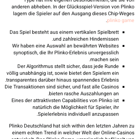
Type hat ihre eigenen Besonderheiten, die sie von
anderen abheben. In der Glücksspiel-Version von Plinko
lagern die Spieler auf den Ausgang dieses Chip-Weges
.
plinko game
Das Spiel besteht aus einem vertikalen Spielbrett
und zahlreichen Hindernissen.
Wir haben eine Auswahl an bewährten Websites
synoptisch, die Ihr Plinko-Erlebnis unvergesslich
machen sein.
Der Algorithmus stellt sicher, dass jede Runde
völlig unabhängig ist, sowie bietet den Spielern ein
transparentes darüber hinaus spannendes Erlebnis.
Die Transaktionen sind sicher, und fast alle Casinos
bieten rasche Auszahlungen an.
Eines der attraktivsten Capabilities von Plinko ist
natürlich die Möglichkeit für Spieler, ihr
Spielerlebnis individuell anzupassen.
Plinko Deutschland hat sich within den letzten Jahren zu
einem echten Trend in welcher Welt der Online-Casinos