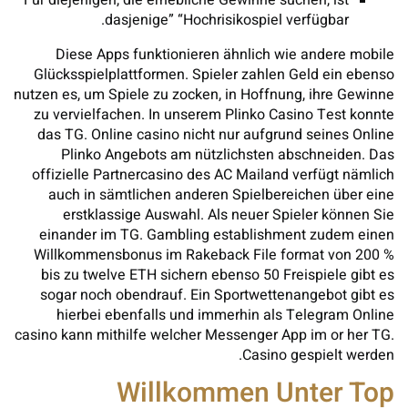
Für diejenigen, die erhebliche Gewinne suchen, ist
dasjenige” “Hochrisikospiel verfügbar.
Diese Apps funktionieren ähnlich wie andere mobile
Glücksspielplattformen. Spieler zahlen Geld ein ebenso
nutzen es, um Spiele zu zocken, in Hoffnung, ihre Gewinne
zu vervielfachen. In unserem Plinko Casino Test konnte
das TG. Online casino nicht nur aufgrund seines Online
Plinko Angebots am nützlichsten abschneiden. Das
offizielle Partnercasino des AC Mailand verfügt nämlich
auch in sämtlichen anderen Spielbereichen über eine
erstklassige Auswahl. Als neuer Spieler können Sie
einander im TG. Gambling establishment zudem einen
Willkommensbonus im Rakeback File format von 200 %
bis zu twelve ETH sichern ebenso 50 Freispiele gibt es
sogar noch obendrauf. Ein Sportwettenangebot gibt es
hierbei ebenfalls und immerhin als Telegram Online
casino kann mithilfe welcher Messenger App im or her TG.
Casino gespielt werden.
Willkommen Unter Top