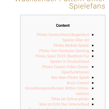
Spielefans
Content
Plinko Deutschland Begeistert
Spieler Aller Art
Plinko Mobile Spiele
Plinko Von Hacksaw Gaming
Plinko Spiel 2025 Überblick Für
Spieler In Deutschland
Plinko Casino Video Game:
Spielfunktionen
Wie Man Plinko Spielt
Bizzo Casino
Einzahlungsmethoden Within Online-
casinos
Was Ist Online-plinko?
Was Ist Echt Der Unterschied