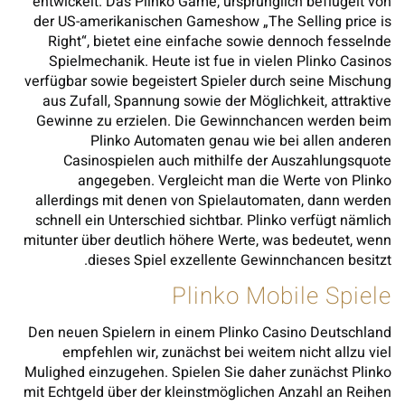
entwickelt. Das Plinko Game, ursprünglich beflügelt von
der US-amerikanischen Gameshow „The Selling price is
Right“, bietet eine einfache sowie dennoch fesselnde
Spielmechanik. Heute ist fue in vielen Plinko Casinos
verfügbar sowie begeistert Spieler durch seine Mischung
aus Zufall, Spannung sowie der Möglichkeit, attraktive
Gewinne zu erzielen. Die Gewinnchancen werden beim
Plinko Automaten genau wie bei allen anderen
Casinospielen auch mithilfe der Auszahlungsquote
angegeben. Vergleicht man die Werte von Plinko
allerdings mit denen von Spielautomaten, dann werden
schnell ein Unterschied sichtbar. Plinko verfügt nämlich
mitunter über deutlich höhere Werte, was bedeutet, wenn
dieses Spiel exzellente Gewinnchancen besitzt.
Plinko Mobile Spiele
Den neuen Spielern in einem Plinko Casino Deutschland
empfehlen wir, zunächst bei weitem nicht allzu viel
Mulighed einzugehen. Spielen Sie daher zunächst Plinko
mit Echtgeld über der kleinstmöglichen Anzahl an Reihen