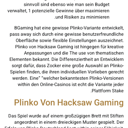
sinnvoll sind ebenso wie man sein Budget
verwaltet, 1 potenzielle Gewinne über maximieren
und Risiken zu minimieren.
BGaming hat eine gewisse Plinko-Variante entwickelt,
pass away sich durch eine gewisse benutzerfreundliche
Oberfläche sowie flexible Einstellungen auszeichnet.
Plinko von Hacksaw Gaming ist hingegen für kreative
Anpassungen und die The use von thematischen
Elementen bekannt. Die Differenziertheit an Entwicklern
sorgt dafür, dass Zocker eine große Auswahl an Plinko-
Spielen finden, die ihren individuellen Vorlieben gerecht
werden. Eine” “welcher bekanntesten Plinko-Versionen
within den Online-Casinos ist echt die Variante jeder
Plattform Stake.
Plinko Von Hacksaw Gaming
Das Spiel wurde auf einem großzügigen Brett mit Stiften
angeordnet in einem dreieckigen Muster gespielt. Der