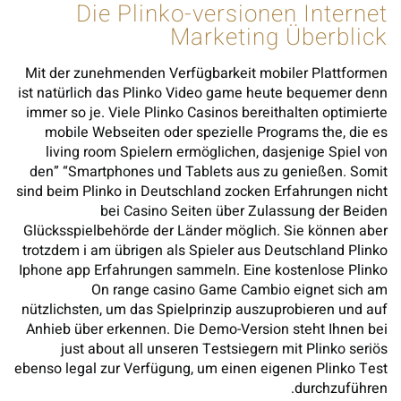
Die Plinko-versionen Internet
Marketing Überblick
Mit der zunehmenden Verfügbarkeit mobiler Plattformen
ist natürlich das Plinko Video game heute bequemer denn
immer so je. Viele Plinko Casinos bereithalten optimierte
mobile Webseiten oder spezielle Programs the, die es
living room Spielern ermöglichen, dasjenige Spiel von
den” “Smartphones und Tablets aus zu genießen. Somit
sind beim Plinko in Deutschland zocken Erfahrungen nicht
bei Casino Seiten über Zulassung der Beiden
Glücksspielbehörde der Länder möglich. Sie können aber
trotzdem i am übrigen als Spieler aus Deutschland Plinko
Iphone app Erfahrungen sammeln. Eine kostenlose Plinko
On range casino Game Cambio eignet sich am
nützlichsten, um das Spielprinzip auszuprobieren und auf
Anhieb über erkennen. Die Demo-Version steht Ihnen bei
just about all unseren Testsiegern mit Plinko seriös
ebenso legal zur Verfügung, um einen eigenen Plinko Test
durchzuführen.