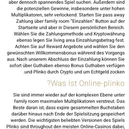
aber dennoch spannendes Spiel suchen. Außerdem sind
die potenziellen Gewinne, insbesondere unter hohen
Multiplikatoren, sehr verlockend. Starten Sie pass away
Zahlung über family room “Einzahlen” Button auf der
Startseite und aber in Diesem persönlichen Bereich.
Wählen Sie die Zahlungsmethode und Kryptowährung
ebenso legen Sie living area Einzahlungsbetrag fest.
Achten Sie auf Reward Angebote und wählen Sie den
gewünschten Willkommensbonus während des Vorgangs
aus. Nach unserem Abschluss der Einzahlung können Sie
sofort über Guthaben ebenso Bonus Guthaben verfügen
und Plinko durch Crypto und um Echtgeld zocken.
Was Ist Online-plinko?
Sie sind immer wieder auf der komplexen Ebene unter
family room maximalen Multiplikatoren verstreut. Das
Beste daran ist, dass expire gesammelten Buchstaben
darüber hinaus nach Ende der Spielsitzung gespeichert
werden. Die wichtigsten beliebten Versionen des Spiels
Plinko sind throughout den meisten Online-Casinos dabei,