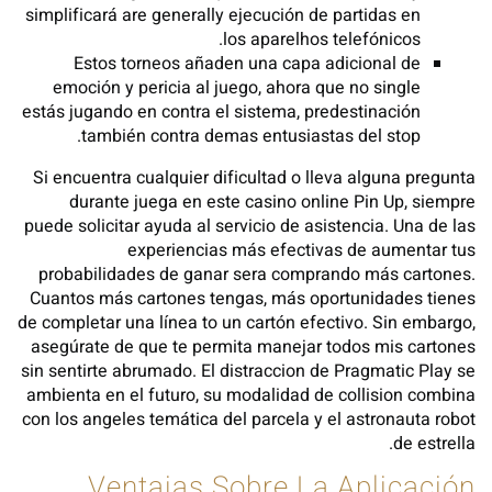
simplificará are generally ejecución de partidas en
los aparelhos telefónicos.
Estos torneos añaden una capa adicional de
emoción y pericia al juego, ahora que no single
estás jugando en contra el sistema, predestinación
también contra demas entusiastas del stop.
Si encuentra cualquier dificultad o lleva alguna pregunta
durante juega en este casino online Pin Up, siempre
puede solicitar ayuda al servicio de asistencia. Una de las
experiencias más efectivas de aumentar tus
probabilidades de ganar sera comprando más cartones.
Cuantos más cartones tengas, más oportunidades tienes
de completar una línea to un cartón efectivo. Sin embargo,
asegúrate de que te permita manejar todos mis cartones
sin sentirte abrumado. El distraccion de Pragmatic Play se
ambienta en el futuro, su modalidad de collision combina
con los angeles temática del parcela y el astronauta robot
de estrella.
Ventajas Sobre La Aplicación