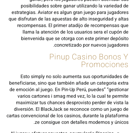
posibilidades sobre ganar utilizando la variedad de
estrategias. Aviator es algun gran juego para jugadores
que disfrutan de las apuestas de alto inseguridad y altas
recompensas. El primer atadijo de recompensas que
llama la atención de los usuarios sera el cupón de
bienvenida que se otorga con este primer depósito
concretizado por nuevos jugadores.
Pinup Casino Bonos Y
Promociones
Esto simply no solo aumenta sus oportunidades de
beneficiarse, sino que también añade un categoria extra
de emoción al juego. En Pin-Up Perú, puedes” “gestionar
varios cartones i smag med vez, lo la cual te permite
maximizar tus chances desprovisto perder de vista la
diversión. El BlackJack se reconoce como un juego de
cartas convencional de los casinos, durante la plataforma
ze consigue con detalles modernos y únicos.