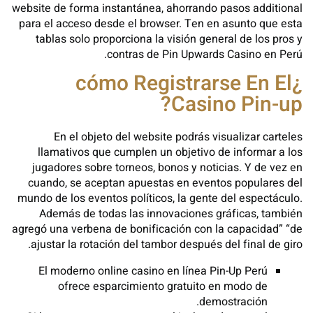
website de forma instantánea, ahorrando pasos additional
para el acceso desde el browser. Ten en asunto que esta
tablas solo proporciona la visión general de los pros y
contras de Pin Upwards Casino en Perú.
¿cómo Registrarse En El
Casino Pin-up?
En el objeto del website podrás visualizar carteles
llamativos que cumplen un objetivo de informar a los
jugadores sobre torneos, bonos y noticias. Y de vez en
cuando, se aceptan apuestas en eventos populares del
mundo de los eventos políticos, la gente del espectáculo.
Además de todas las innovaciones gráficas, también
agregó una verbena de bonificación con la capacidad” “de
ajustar la rotación del tambor después del final de giro.
El moderno online casino en línea Pin-Up Perú
ofrece esparcimiento gratuito en modo de
demostración.