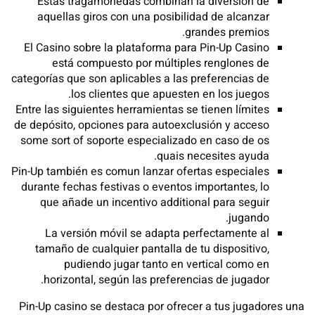
Estas tragamonedas combinan la diversión de
aquellas giros con una posibilidad de alcanzar
grandes premios.
El Casino sobre la plataforma para Pin-Up Casino
está compuesto por múltiples renglones de
categorías que son aplicables a las preferencias de
los clientes que apuesten en los juegos.
Entre las siguientes herramientas se tienen límites
de depósito, opciones para autoexclusión y acceso
some sort of soporte especializado en caso de os
quais necesites ayuda.
Pin-Up también es comun lanzar ofertas especiales
durante fechas festivas o eventos importantes, lo
que añade un incentivo additional para seguir
jugando.
La versión móvil se adapta perfectamente al
tamaño de cualquier pantalla de tu dispositivo,
pudiendo jugar tanto en vertical como en
horizontal, según las preferencias de jugador.
Pin-Up casino se destaca por ofrecer a tus jugadores una