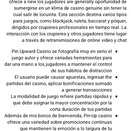
ofrece a new los jugadores are generally oportunidad de
sumergirse en un klima de casino genuine sin tener la
cual salir de locuinta. Esta sección destina varios tipos
para juegos, como blackjack, ruleta, baccarat y póquer,
dirigidos por crupieres profesionales en tiempo real. La
interacción con los crupieres y otros jugadores tiene lugar
a través de retransmisiones de online video y chat.
Pin Upward Casino se fotografía muy en serio el
juego autor y ofrece variadas herramientas para
dar una mano a los jugadores a mantener el control
de sus hábitos de distraccion.
El usuario puede causar apuestas, ingresar the
partidas del casino, aplicar bonificaciones sumado
a generar transacciones.
La modalidad de juego refiere partidas rápidas y
que debe asignar la mayor concentración por la
corta duración de tus partidas.
Además de mis bonos de bienvenida, Pin-Up casino
ofrece una variedad sobre promociones continuas
que mantienen la emoción a lo largura de tu