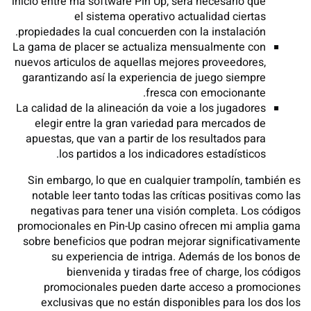
inicio entre ma software Pin Up, sera necesario que
el sistema operativo actualidad ciertas
propiedades la cual concuerden con la instalación.
La gama de placer se actualiza mensualmente con
nuevos articulos de aquellas mejores proveedores,
garantizando así la experiencia de juego siempre
fresca con emocionante.
La calidad de la alineación da voie a los jugadores
elegir entre la gran variedad para mercados de
apuestas, que van a partir de los resultados para
los partidos a los indicadores estadísticos.
Sin embargo, lo que en cualquier trampolín, también es
notable leer tanto todas las críticas positivas como las
negativas para tener una visión completa. Los códigos
promocionales en Pin-Up casino ofrecen mi amplia gama
sobre beneficios que podran mejorar significativamente
su experiencia de intriga. Además de los bonos de
bienvenida y tiradas free of charge, los códigos
promocionales pueden darte acceso a promociones
exclusivas que no están disponibles para los dos los