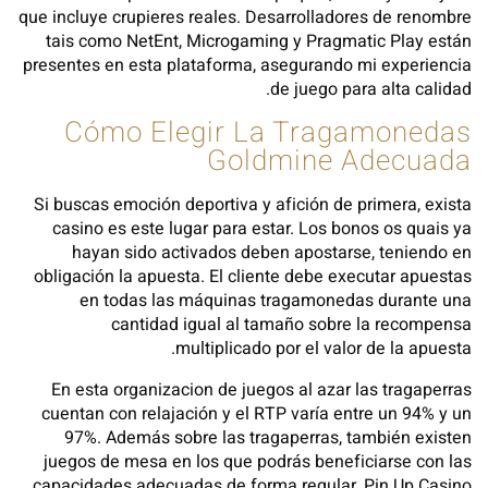
que incluye crupieres reales. Desarrolladores de renombre
tais como NetEnt, Microgaming y Pragmatic Play están
presentes en esta plataforma, asegurando mi experiencia
de juego para alta calidad.
Cómo Elegir La Tragamonedas
Goldmine Adecuada
Si buscas emoción deportiva y afición de primera, exista
casino es este lugar para estar. Los bonos os quais ya
hayan sido activados deben apostarse, teniendo en
obligación la apuesta. El cliente debe executar apuestas
en todas las máquinas tragamonedas durante una
cantidad igual al tamaño sobre la recompensa
multiplicado por el valor de la apuesta.
En esta organizacion de juegos al azar las tragaperras
cuentan con relajación y el RTP varía entre un 94% y un
97%. Además sobre las tragaperras, también existen
juegos de mesa en los que podrás beneficiarse con las
capacidades adecuadas de forma regular. Pin Up Casino