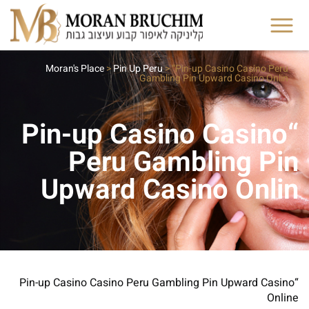
Moran's Place
>
Pin Up Peru
>
“Pin-up Casino Casino Peru
Gambling Pin Upward Casino Onlin
“Pin-up Casino Casino
Peru Gambling Pin
Upward Casino Onlin
“Pin-up Casino Casino Peru Gambling Pin Upward Casino
Online