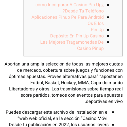
¿cómo Incorporar A Casino Pin Up
Desde Tu Teléfono?
Aplicaciones Pinup Pe Para Android
Os E Ios
Pin Up
Depósito En Pin Up Casino
Las Mejores Tragamonedas De
Casino Pinup
Aportan una amplia selección de todas las mejores cuotas
de mercado, cobertura sobre juegos y funciones con
óptimas apuestas. Provee alternativas para” “apostar en
Fútbol, Basket, Hockey, MMA, Copa do mundo
Libertadores y otros. Las trasmisiones sobre tiempo real
sobre partidos, torneos con eventos para apuestas
deportivas en vivo.
Puedes descargar este archivo de instalación en el
web web oficial, en la sección “Casino Móvil”.
Desde tu publicación en 2022, los usuarios lovers