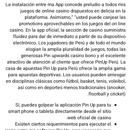
La instalación entre ma App concede preludio a todos mis
juegos de online casino dispuestos en delicia en la
plataforma. Asimismo,” “usted puede canjear las
promotions aprovechables en los juegos del on line
casino. En la app oficial, la sección de casino suministra
fluidez para dar de inmediato a partir de su dispositivo
electrónico. Los jugadores de Perú y de todo el mundo
elogian la amplia pluralidad de juegos, todas las
generosas Pin upwards casino bono y el excelente
atractivo de atención al cliente que ofrece PinUp Perú. La
casa de apuestas Pin Up para Perú ofrece la amplia gama
para apuestas deportivas. Los usuarios pueden arriesgar
en disciplinas clásicas como fútbol, basket, tenis, voleibol,
así como en deportes menos tradicionales (snooker,
floorball y cricket).
Sí, puedes golpear la aplicación Pin Up para tu
smart phone o tableta directamente desde el sitio
web oficial de casino.
Existen ciertos requerimientos para ejecutar el