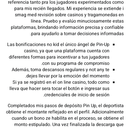
referencia tanto pra los jugadores experimentados como
para mis recién llegados. Mi experiencia se extiende i
smag med revisión sobre casinos y tragamonedas en
línea. Pruebo y evalúo minuciosamente estas
plataformas, brindando información precisa y confiable
para ayudarlo a tomar decisiones informadas.
Las bonificaciones no kid el único ángel de Pin-Up
casino, ya que una plataforma cuenta con
diferentes formas para incentivar a tus jugadores
con su programa de compromiso.
Además, toma descansos regulares y not any te
dejes llevar por la emoción del momento.
Si ya se registró en el on line casino, todo como
lleva que hacer sera tocar el botón e ingresar sus
credenciales de inicio de sesión.
Completados mis pasos de depósito Pin Up, el deportista
obtiene el montante reflejado en el perfil. Adicionalmente
cuando un bono ze habilita en el proceso, se obtiene el
monto estipulado. Una vez finalizada la descarga que