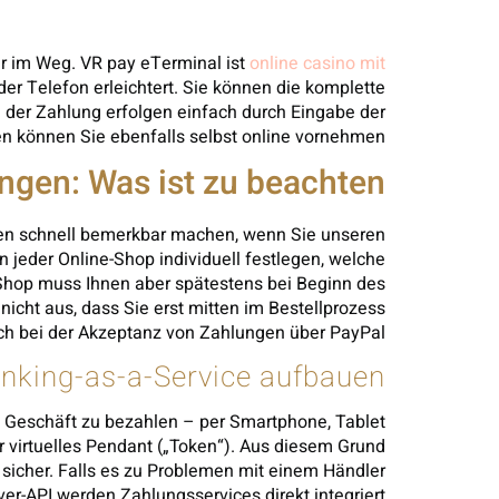
r im Weg. VR pay eTerminal ist
online casino mit
er Telefon erleichtert. Sie können die komplette
 der Zahlung erfolgen einfach durch Eingabe der
n können Sie ebenfalls selbst online vornehmen.
gen: Was ist zu beachten?
hnen schnell bemerkbar machen, wenn Sie unseren
jeder Online-Shop individuell festlegen, welche
-Shop muss Ihnen aber spätestens bei Beginn des
nicht aus, dass Sie erst mitten im Bestellprozess
ich bei der Akzeptanz von Zahlungen über PayPal.
nking-as-a-Service aufbauen
im Geschäft zu bezahlen – per Smartphone, Tablet
r virtuelles Pendant („Token“). Aus diesem Grund
 sicher. Falls es zu Problemen mit einem Händler
r-API werden Zahlungsservices direkt integriert.