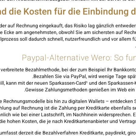
d die Kosten für die Einbindung 
der auf Rechnung eingekauft, das Risiko lag gänzlich entwede
ie Ecke am angenehmsten, obwohl Sie am sichersten auf Rechn
lprozess soll dadurch schnell, nutzerfreundlich und vor allem fü
Paypal-Alternative Wero: So fu
r verbreitete Bezahlmethode, bei der zum Beispiel Ihr Bankkont
Bezahlen Sie via PayPal, wird wenige Tage spä
ill, kann mit der neuen Sparkassen-Card¹ und den Sparkassen-
Gewisse Zahlungsmethoden genießen im Web ein h
ble Rechnungsmodelle bis hin zu digitalen Wallets – entdecken
ung auf Rechnung ist die Zahlung per Kreditkarte ebenfalls seh
hnlich wie bei einer Lastschrift, im Nachhinein widersprechen. E
die hohen Kosten, die je nach Kreditkartenanbieter und Vertr
fasst derzeit die Bezahlverfahren Kreditkarte, paydirekt, gi