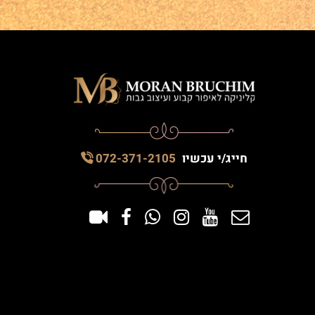
חייג/י עכשיו
072-371-2105