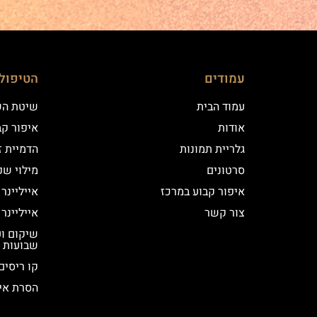
עמודים
הטיפול
עמוד הבית
שיטת ה
אודות
איפור קב
גלריית תמונות
הדמיית ז
סרטונים
מילוי שפ
איפור קבוע במרכז
אייליינר
צור קשר
אייליינר
שבועות
קו ריסים
הסרת אי