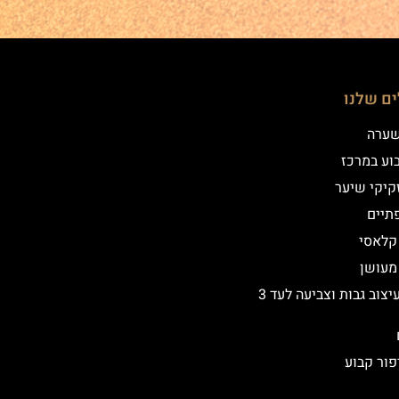
ים שלנו
שערה
וע במרכז
קיקי שיער
תיים
 קלאסי
 מעושן
שיקום ועיצוב גבות וצביעה לעד 3
פור קבוע