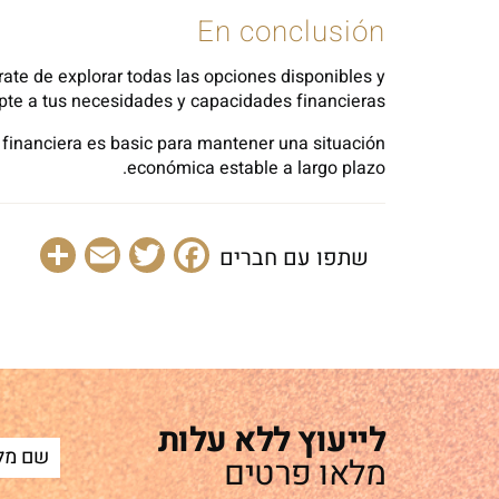
En conclusión
rate de explorar todas las opciones disponibles y
te a tus necesidades y capacidades financieras.
 financiera es basic para mantener una situación
económica estable a largo plazo.
are
Email
Facebook
Twitter
שתפו עם חברים
לייעוץ ללא עלות
מלאו פרטים