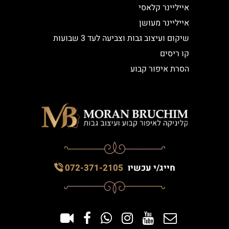
אייליינר קלאסי
אייליינר מעושן
שיקום ועיצוב גבות וצביעה לעד 3 שבועות
קו ריסים
הסרת איפור קבוע
חייג/י עכשיו
072-371-2105