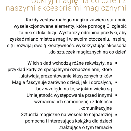
Odkryj magię na co dzień z
naszymi akcesoriami magicznymi
Każdy zestaw małego magika zawiera starannie
wyselekcjonowane elementy, które pomogą Ci zgłębić
tajniki sztuki iluzji. Wystarczy odrobina praktyki, aby
zyskać miano mistrza magii w swoim otoczeniu. Inspiruj
się i rozwijaj swoją kreatywność, wykorzystując akcesoria
do sztuczek magicznych na co dzień.
W ich skład wchodzą różne rekwizyty, na
przykład karty ze specjalnymi oznaczeniami, które
ułatwiają prezentowanie klasycznych trików.
Magia fascynuje zarówno dzieci, jak i dorosłych,
bez względu na to, w jakim wieku są.
Umiejętność występowania przed innymi
wzmacnia ich samoocenę i zdolności
komunikacyjne.
Sztuczki magiczne na wesoło to najbardziej
pomocna i interesująca książka dla dzieci
traktująca o tym temacie.