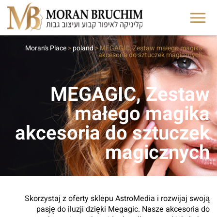
Moran's Place
>
poland
>
MEGAGIC, Zestaw małego magika
akcesoria do sztuczek magicznych
MEGAGIC, Zestaw
małego magika
akcesoria do sztuczek
magicznych
Skorzystaj z oferty sklepu AstroMedia i rozwijaj swoją
pasję do iluzji dzięki Megagic. Nasze akcesoria do