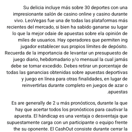
Su delicia incluye más sobre 30 deportes con una
impresionante salón de casino online y casino durante
vivo. LeoVegas fue una de todas las plataformas más
recientes del mercado, si bien ha sabido ganarse su lugar
lo que la mejor odaie de apuestas sobre ela opinión de
miles de usuarios. Hay operadores que permiten ing
jugador establecer sus propios límites de depósito.
Recuerda de la importancia de levantar un presupuesto de
juego diario, hebdomadario y/o mensual la cual jamás
debe se tornar excedido. Debes retirar un porcentaje de
todas las ganancias obtenidas sobre apuestas deportivas
y juego en línea para otras finalidades, en lugar de
reinvertirlas durante completo en juegos de azar o
apuestas.
Es are generally de 2 u más pronósticos, durante la que
hay que acertar todos los pronósticos para cautivar la
apuesta. El hándicap es una ventaja o desventaja que
supuestamente carga con un participante o equipo frente
the su oponente. El CashOut consiste durante cerrar la