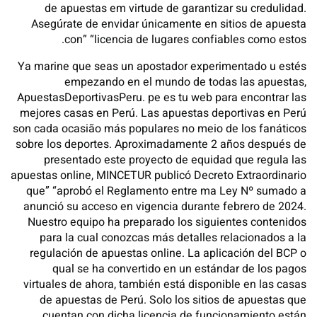
de apuestas em virtude de garantizar su credulidad.
Asegúrate de envidar únicamente en sitios de apuesta
con” “licencia de lugares confiables como estos.
Ya marine que seas un apostador experimentado u estés
empezando en el mundo de todas las apuestas,
ApuestasDeportivasPeru. pe es tu web para encontrar las
mejores casas en Perú. Las apuestas deportivas en Perú
son cada ocasião más populares no meio de los fanáticos
sobre los deportes. Aproximadamente 2 años después de
presentado este proyecto de equidad que regula las
apuestas online, MINCETUR publicó Decreto Extraordinario
que” “aprobó el Reglamento entre ma Ley Nº sumado a
anunció su acceso en vigencia durante febrero de 2024.
Nuestro equipo ha preparado los siguientes contenidos
para la cual conozcas más detalles relacionados a la
regulación de apuestas online. La aplicación del BCP o
qual se ha convertido en un estándar de los pagos
virtuales de ahora, también está disponible en las casas
de apuestas de Perú. Solo los sitios de apuestas que
cuentan con dicha licencia de funcionamiento están