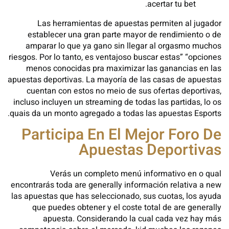
acertar tu bet.
Las herramientas de apuestas permiten al jugador
establecer una gran parte mayor de rendimiento o de
amparar lo que ya gano sin llegar al orgasmo muchos
riesgos. Por lo tanto, es ventajoso buscar estas” “opciones
menos conocidas pra maximizar las ganancias en las
apuestas deportivas. La mayoría de las casas de apuestas
cuentan con estos no meio de sus ofertas deportivas,
incluso incluyen un streaming de todas las partidas, lo os
quais da un monto agregado a todas las apuestas Esports.
Participa En El Mejor Foro De
Apuestas Deportivas
Verás un completo menú informativo en o qual
encontrarás toda are generally información relativa a new
las apuestas que has seleccionado, sus cuotas, los ayuda
que puedes obtener y el coste total de are generally
apuesta. Considerando la cual cada vez hay más