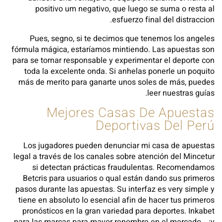
positivo um negativo, que luego se suma o resta al
esfuerzo final del distraccion.
Pues, segno, si te decimos que tenemos los angeles
fórmula mágica, estaríamos mintiendo. Las apuestas son
para se tornar responsable y experimentar el deporte con
toda la excelente onda. Si anhelas ponerle un poquito
más de merito para ganarte unos soles de más, puedes
leer nuestras guías.
Mejores Casas De Apuestas
Deportivas Del Perú
Los jugadores pueden denunciar mi casa de apuestas
legal a través de los canales sobre atención del Mincetur
si detectan prácticas fraudulentas. Recomendamos
Betcris para usuarios o qual están dando sus primeros
pasos durante las apuestas. Su interfaz es very simple y
tiene en absoluto lo esencial afin de hacer tus primeros
pronósticos en la gran variedad para deportes. Inkabet