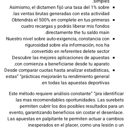
simples.
Asimismo, el dictamen fijó una tasa del 1% sobre
las ventas brutas generadas con esta actividad.
Obtendrás el 500% en complete en tus primeras
cuatro recargas y podrás liberar mis fondos
directamente the tu saldo main.
Nuestro nivel sobre auto-exigencia, constancia con
rigurosidad sobre ela información, nos ha
convertido en referentes delete sector.
Descubre las mejores aplicaciones de apuestas
con comienza a beneficiarse desde tu aparato.
Desde comparar cuotas hasta analizar estadísticas,
estas” “prácticas mejorarán tu rendimiento general
en todas las apuestas deportivas.
Este método requiere análisis constante” “pra identificar
las mas recomendables oportunidades. Las surebets
permiten cubrir los dos posibles resultados para un
evento, garantizando beneficios sin costar el desenlace.
Las apuestas en palpitante te permiten actuar a cambios
inesperados en el placer, como una lesión o un