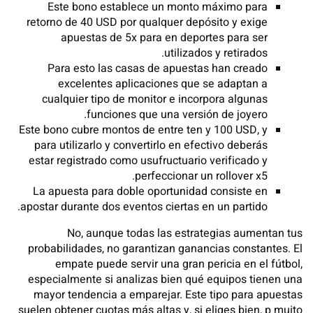
Este bono establece un monto máximo para
retorno de 40 USD por qualquer depósito y exige
apuestas de 5x para en deportes para ser
utilizados y retirados.
Para esto las casas de apuestas han creado
excelentes aplicaciones que se adaptan a
cualquier tipo de monitor e incorpora algunas
funciones que una versión de joyero.
Este bono cubre montos de entre ten y 100 USD, y
para utilizarlo y convertirlo en efectivo deberás
estar registrado como usufructuario verificado y
perfeccionar un rollover x5.
La apuesta para doble oportunidad consiste en
apostar durante dos eventos ciertas en un partido.
No, aunque todas las estrategias aumentan tus
probabilidades, no garantizan ganancias constantes. El
empate puede servir una gran pericia en el fútbol,
especialmente si analizas bien qué equipos tienen una
mayor tendencia a emparejar. Este tipo para apuestas
suelen obtener cuotas más altas y, si eliges bien, p muito