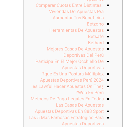
· Comparar Cuotas Entre Distintas
Viviendas De Apuestas Pra
Aumentar Tus Beneficios
Betzorro
Herramientas De Apuestas
Betsafe
Bethard
Mejores Casas De Apuestas
Deportivas Del Perú
Participa En El Mejor Occhiello De
Apuestas Deportivas
¿qué Es Una Postura Múltiple?
Apuestas Deportivas Perú 2024
¿es Lawful Hacer Apuestas On The
Web En Perú?
Métodos De Pago Legales En Todas
Las Casas De Apuestas
Apuestas Deportivas En 888 Sport
Las 5 Mas Famosas Estrategias Para
Apuestas Deportivas