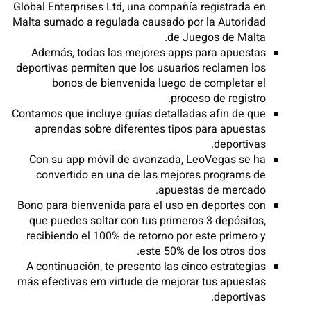
Global Enterprises Ltd, una compañía registrada en
Malta sumado a regulada causado por la Autoridad
de Juegos de Malta.
Además, todas las mejores apps para apuestas
deportivas permiten que los usuarios reclamen los
bonos de bienvenida luego de completar el
proceso de registro.
Contamos que incluye guías detalladas afin de que
aprendas sobre diferentes tipos para apuestas
deportivas.
Con su app móvil de avanzada, LeoVegas se ha
convertido en una de las mejores programs de
apuestas de mercado.
Bono para bienvenida para el uso en deportes con
que puedes soltar con tus primeros 3 depósitos,
recibiendo el 100% de retorno por este primero y
este 50% de los otros dos.
A continuación, te presento las cinco estrategias
más efectivas em virtude de mejorar tus apuestas
deportivas.