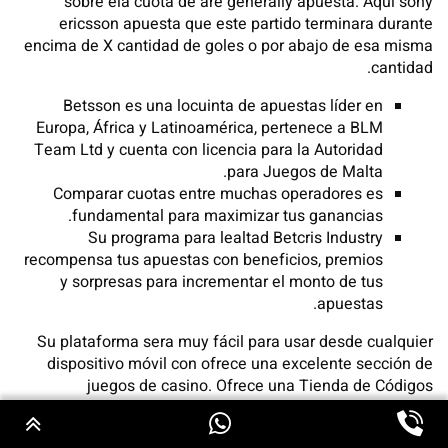
sobre ela cuota de are generally apuesta. Aquí sony
ericsson apuesta que este partido terminara durante
encima de X cantidad de goles o por abajo de esa misma
cantidad.
Betsson es una locuinta de apuestas líder en
Europa, África y Latinoamérica, pertenece a BLM
Team Ltd y cuenta con licencia para la Autoridad
para Juegos de Malta.
Comparar cuotas entre muchas operadores es
fundamental para maximizar tus ganancias.
Su programa para lealtad Betcris Industry
recompensa tus apuestas con beneficios, premios
y sorpresas para incrementar el monto de tus
apuestas.
Su plataforma sera muy fácil para usar desde cualquier
dispositivo móvil con ofrece una excelente sección de
juegos de casino. Ofrece una Tienda de Códigos
Promocionales, adonde podrás canjear sus puntos de
apuestas por regalos y premios. Otra para las páginas