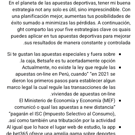
En el planeta de las apuestas deportivas, tener mi buena
estrategia not any solo es útil, sino imprescindible. Con
una planificación mejor, aumentas tus posibilidades de
éxito sumado a minimizas las pérdidas. A continuación,
ght comparto las your five estrategias clave os quais
puedes aplicar en tus apuestas deportivas para mejorar
sus resultados de manera constante y controlada.
Si te gustan las apuestas especiales y fuera sobre
la caja, Betsafe es tu acertadamente opción.
Actualmente, no existe la ley que regule las
apuestas on-line en Perú, cuando” “en 2021 se
dieron los primeros pasos para establecer algun
marco legal la cual regule las transacciones de las
viviendas de apuestas on-line.
El Ministerio de Economía y Economía (MEF)
comunicó o qual las apuestas a new distancia”
“pagarán el ISC (Impuesto Selectivo al Consumo),
así como también una tributación por la actividad.
Al igual que lo hace el lugar web de estudio, la app
de bet365 ofrece una amplia gama sobre deportes