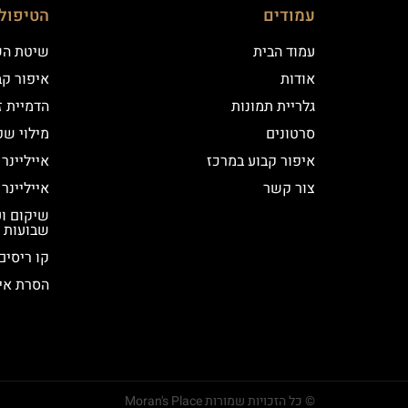
עמודים
הטיפול
עמוד הבית
שיטת ה
אודות
איפור קב
גלריית תמונות
הדמיית ז
סרטונים
מילוי שפ
איפור קבוע במרכז
אייליינר
צור קשר
אייליינר
שבועות
קו ריסים
הסרת אי
© כל הזכויות שמורות Moran's Place