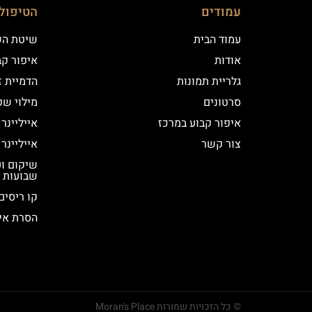
עמודים
הטיפול
עמוד הבית
שיטת ה
אודות
איפור קב
גלריית תמונות
הדמיית ז
סרטונים
מילוי שפ
איפור קבוע במרכז
אייליינר
צור קשר
אייליינר
שבועות
קו ריסים
הסרת אי
© כל הזכויות שמורות Moran's Place